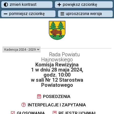
zmień kontrast
powiększ czcionkę
pomniejsz czcionkę
uproszczona wersja
Rada Powiatu
Hajnowskiego
Komisja Rewizyjna
1 w dniu 28 maja 2024,
godz. 10:00
w sali Nr 12 Starostwa
Powiatowego
POSIEDZENIA
INTERPELACJE I ZAPYTANIA
GŁOSOWANIA
REJESTR UCHWAŁ