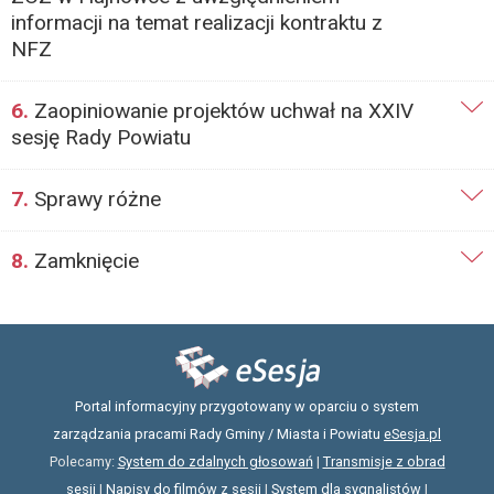
informacji na temat realizacji kontraktu z
NFZ
6.
Zaopiniowanie projektów uchwał na XXIV
sesję Rady Powiatu
7.
Sprawy różne
8.
Zamknięcie
Portal informacyjny przygotowany w oparciu o system
zarządzania pracami Rady Gminy / Miasta i Powiatu
eSesja.pl
Polecamy:
System do zdalnych głosowań
|
Transmisje z obrad
sesji
|
Napisy do filmów z sesji
|
System dla sygnalistów
|