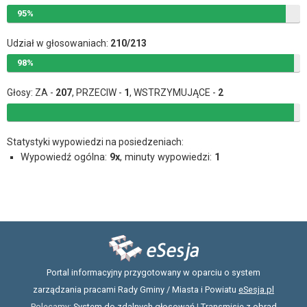
95%
Udział w głosowaniach:
210/213
98%
Głosy: ZA -
207
, PRZECIW -
1
, WSTRZYMUJĄCE -
2
Statystyki wypowiedzi na posiedzeniach:
Wypowiedź ogólna:
9x
, minuty wypowiedzi:
1
Portal informacyjny przygotowany w oparciu o system
zarządzania pracami Rady Gminy / Miasta i Powiatu
eSesja.pl
Polecamy:
System do zdalnych głosowań
|
Transmisje z obrad