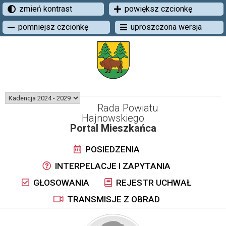
zmień kontrast
powiększ czcionkę
pomniejsz czcionkę
uproszczona wersja
Rada Powiatu
Hajnowskiego
Portal Mieszkańca
POSIEDZENIA
INTERPELACJE I ZAPYTANIA
GŁOSOWANIA
REJESTR UCHWAŁ
TRANSMISJE Z OBRAD