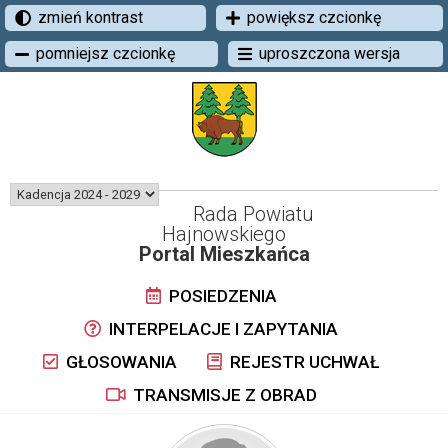
zmień kontrast
powiększ czcionkę
pomniejsz czcionkę
uproszczona wersja
Rada Powiatu
Hajnowskiego
Portal Mieszkańca
POSIEDZENIA
INTERPELACJE I ZAPYTANIA
GŁOSOWANIA
REJESTR UCHWAŁ
TRANSMISJE Z OBRAD