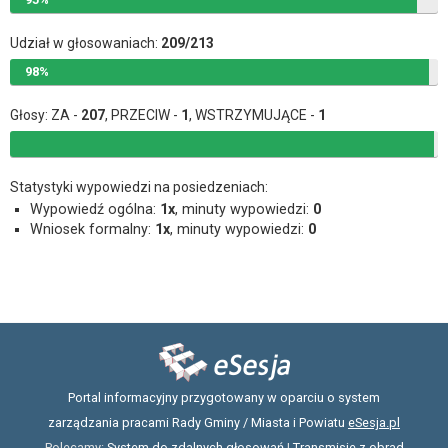
Udział w głosowaniach:
209/213
98%
Głosy: ZA -
207
, PRZECIW -
1
, WSTRZYMUJĄCE -
1
Statystyki wypowiedzi na posiedzeniach:
Wypowiedź ogólna:
1x
, minuty wypowiedzi:
0
Wniosek formalny:
1x
, minuty wypowiedzi:
0
Portal informacyjny przygotowany w oparciu o system
zarządzania pracami Rady Gminy / Miasta i Powiatu
eSesja.pl
Polecamy:
System do zdalnych głosowań
|
Transmisje z obrad