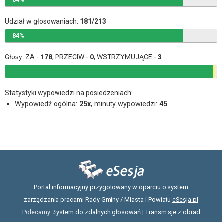
Udział w głosowaniach:
181/213
84%
Głosy: ZA -
178
, PRZECIW -
0
, WSTRZYMUJĄCE -
3
Statystyki wypowiedzi na posiedzeniach:
Wypowiedź ogólna:
25x
, minuty wypowiedzi:
45
Portal informacyjny przygotowany w oparciu o system
zarządzania pracami Rady Gminy / Miasta i Powiatu
eSesja.pl
Polecamy:
System do zdalnych głosowań
|
Transmisje z obrad