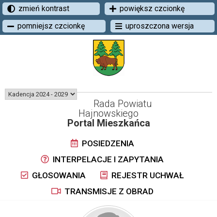
zmień kontrast
powiększ czcionkę
pomniejsz czcionkę
uproszczona wersja
Rada Powiatu
Hajnowskiego
Portal Mieszkańca
POSIEDZENIA
INTERPELACJE I ZAPYTANIA
GŁOSOWANIA
REJESTR UCHWAŁ
TRANSMISJE Z OBRAD