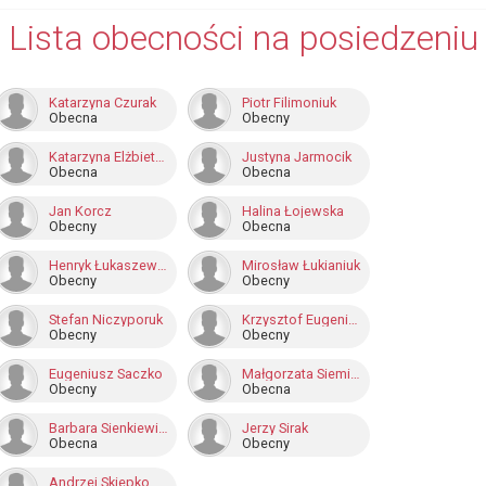
Lista obecności na posiedzeniu
Katarzyna Czurak
Piotr Filimoniuk
Obecna
Obecny
Katarzyna Elżbieta Jakubowska
Justyna Jarmocik
Obecna
Obecna
Jan Korcz
Halina Łojewska
Obecny
Obecna
Henryk Łukaszewicz
Mirosław Łukianiuk
Obecny
Obecny
Stefan Niczyporuk
Krzysztof Eugeniusz Petruk
Obecny
Obecny
Eugeniusz Saczko
Małgorzata Siemieniuk
Obecny
Obecna
Barbara Sienkiewicz-Surel
Jerzy Sirak
Obecna
Obecny
Andrzej Skiepko