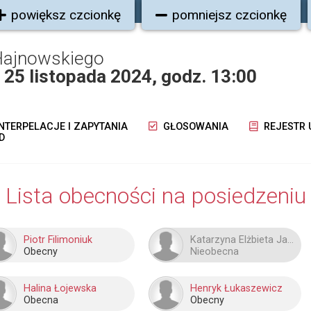
powiększ czcionkę
pomniejsz czcionkę
Hajnowskiego
u 25 listopada 2024, godz. 13:00
NTERPELACJE I ZAPYTANIA
GŁOSOWANIA
REJESTR
D
Lista obecności na posiedzeniu
Piotr Filimoniuk
Katarzyna Elżbieta Jakubowska
Obecny
Nieobecna
Halina Łojewska
Henryk Łukaszewicz
Obecna
Obecny